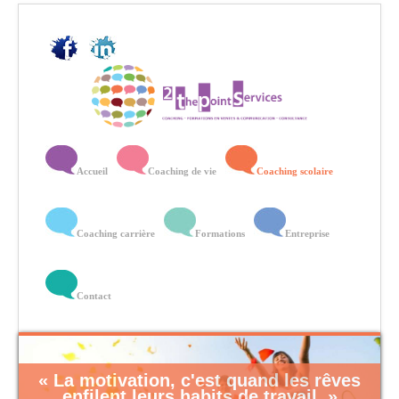
Accueil
Coaching de vie
Coaching scolaire
Coaching carrière
Formations
Entreprise
Contact
« Tout le monde est un génie. Mais si
vous jugez un poisson sur sa capacité