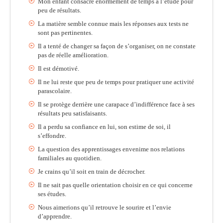
Mon enfant consacre énormément de temps à l’étude pour
peu de résultats.
La matière semble connue mais les réponses aux tests ne
sont pas pertinentes.
Il a tenté de changer sa façon de s’organiser, on ne constate
pas de réelle amélioration.
Il est démotivé.
Il ne lui reste que peu de temps pour pratiquer une activité
parascolaire.
Il se protège derrière une carapace d’indifférence face à ses
résultats peu satisfaisants.
Il a perdu sa confiance en lui, son estime de soi, il
s’effondre.
La question des apprentissages envenime nos relations
familiales au quotidien.
Je crains qu’il soit en train de décrocher.
Il ne sait pas quelle orientation choisir en ce qui concerne
ses études.
Nous aimerions qu’il retrouve le sourire et l’envie
d’apprendre.