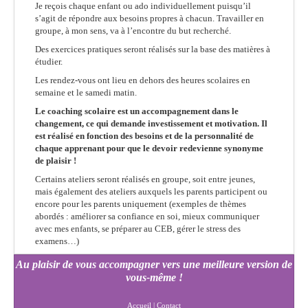
Je reçois chaque enfant ou ado individuellement puisqu’il
s’agit de répondre aux besoins propres à chacun. Travailler en
groupe, à mon sens, va à l’encontre du but recherché.
Des exercices pratiques seront réalisés sur la base des matières à
étudier.
Les rendez-vous ont lieu en dehors des heures scolaires en
semaine et le samedi matin.
Le coaching scolaire est un accompagnement dans le
changement, ce qui demande investissement et motivation. Il
est réalisé en fonction des besoins et de la personnalité de
chaque apprenant pour que le devoir redevienne synonyme
de plaisir !
Certains ateliers seront réalisés en groupe, soit entre jeunes,
mais également des ateliers auxquels les parents participent ou
encore pour les parents uniquement (exemples de thèmes
abordés : améliorer sa confiance en soi, mieux communiquer
avec mes enfants, se préparer au CEB, gérer le stress des
examens…)
Au plaisir de vous accompagner vers une meilleure version de
vous-même !
Ontdek de Magie van Monster Casino
Accueil
|
Contact