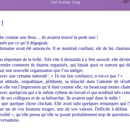
Carl Gustav Jung
 !
he comme une fleur… ils avaient trouvé la perle rare !
nnés par ce qu’il dégageait.
maine avait été annoncée. Il se montrait confiant, sûr de lui, charism
lus important de la boîte. Très vite il demanda à y être associé, elle devi
endre comment ils étaient organisés, qui faisait quoi et surtout qui d
sur une nouvelle organisation que l’on intègre.
avec une certaine intensité : « Tu me fais confiance, n’est-ce pas ? »
 attitude, empathique, pétillante, sa ténacité dans l’atteinte de résul
ite elle eut l’impression qu’il était comme elle, en beaucoup moins chale
 avec quelqu'un qui a le même rythme de travail et qui semblait très com
de ses collègues et de sa hiérarchie. Ils avaient tapé dans le mille !
la que quelque chose clochait. Elle avait subi quelques remarques qui l’
r un de vos boutons rouges, une de vos valeurs. Difficile à définir.
oûté », qu’elle pensa qu’elle se posait probablement trop de questions. I
nversations.