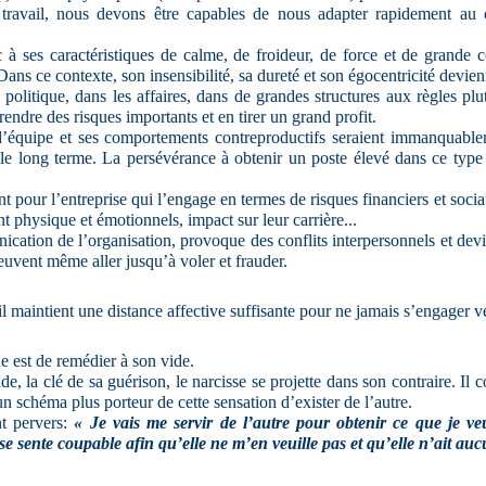
ravail, nous devons être capables de nous adapter rapidement au 
à ses caractéristiques de calme, de froideur, de force et de grande c
Dans ce contexte, son insensibilité, sa dureté et son égocentricité devie
politique, dans les affaires, dans de grandes structures aux règles plutô
endre des risques importants et en tirer un grand profit.
 d’équipe et ses comportements contreproductifs seraient immanquable
ur le long terme. La persévérance à obtenir un poste élevé dans ce type
t pour l’entreprise qui l’engage en termes de risques financiers et soci
t physique et émotionnels, impact sur leur carrière...
ication de l’organisation, provoque des conflits interpersonnels et devi
euvent même aller jusqu’à voler et frauder.
, il maintient une distance affective suffisante pour ne jamais s’engager v
e est de remédier à son vide.
ide, la clé de sa guérison, le narcisse se projette dans son contraire. 
un schéma plus porteur de cette sensation d’exister de l’autre.
t pervers:
« Je vais me servir de l’autre pour obtenir ce que je veu
 sente coupable afin qu’elle ne m’en veuille pas et qu’elle n’ait au