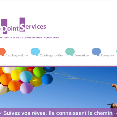
Coaching scolaire
Coaching carrière
Formations
Entreprise
« Suivez vos rêves. Ils connaissent le chemin. 