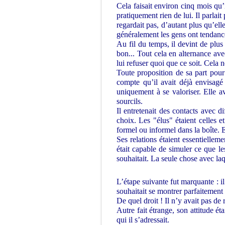
Cela faisait environ cinq mois qu’i
pratiquement rien de lui. Il parlai
regardait pas, d’autant plus qu’ell
généralement les gens ont tendan
Au fil du temps, il devint de plus 
bon... Tout cela en alternance ave
lui refuser quoi que ce soit. Cela
Toute proposition de sa part pour 
compte qu’il avait déjà envisagé 
uniquement à se valoriser. Elle a
sourcils.
Il entretenait des contacts avec d
choix. Les "élus" étaient celles e
formel ou informel dans la boîte. El
Ses relations étaient essentielleme
était capable de simuler ce que le
souhaitait. La seule chose avec laq
L’étape suivante fut marquante : il
souhaitait se montrer parfaitement
De quel droit ! Il n’y avait pas de 
Autre fait étrange, son attitude ét
qui il s’adressait.