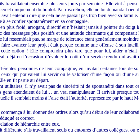
ls travaillaient ensemble plusieurs jours par semaine. Elle vint à penser 
t peu et uniquement du boulot. Par discrétion, elle ne lui demandait rien d
e avait entendu dire que cela ne se passait pas trop bien avec sa famille.
ce à se confier spontanément en sa compagnie.
en plus froid, arrogant, directif et n’hésitait jamais à pointer du doigt
c des messages plus positifs et une attitude charmante qui compensait le 
 ne lui ressemblait pas, sa marge de tolérance étant généralement moindre
faire avancer leur projet était perçue comme une offense à son intelli
cette option ! Elle comprendra plus tard que pour lui, aider n’était 
vait déjà eu l’occasion d’évaluer le coût d’un service rendu qui avai
ifférentes personnes de leur compagnie, en invitait certaines lors de soi
t ceux qui pouvaient lui servir ou le valoriser d’une façon ou d’une au
le en fit partie au départ.
nt utilitaires, il n’y avait pas de sincérité ni de spontanéité dans tout 
s gens attendaient de lui… un vrai manipulateur. Il arrivait presque tou
uelle il semblait moins à l’aise était l’autorité, représentée par le hau
 commença à lui donner des ordres alors qu’au début de leur collaboratio
 éduqué et correct.
relation de hiérarchie entre eux.
ait différente s’ils travaillaient seuls ou entourés d’autres collègues, o