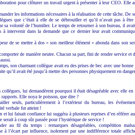
aboration pour clôturer un travail urgent à présenter à leur CEO. Elle
emander les informations nécessaires à la réalisation de cette tâche. De s
ègues que c’était à elle de se débrouiller et qu’il n’avait pas à être
ar sa volonté de l’humilier. Le temps de retourner à son bureau, il ava
pas à intervenir dans la demande que ce dernier leur avait communiqu
peur de se mettre à dos « son meilleur élément » abonda dans son se
omporter de manière neutre. Chacun sa part, fini de rendre service et d’
aussi.
etemps, son charmant collègue avait eu des prises de bec avec une bonne
suite qu’il avait été jusqu’à mettre des personnes physiquement en dange
 collègues, lui demandèrent pourquoi il était désagréable avec elle en 
 rapports. Elle noya le poisson, que dire ?
ailler seuls, particulièrement à l’extérieur du bureau, les événement
ité verbale fut atteint !
n et lui faisait confiance lui suggéra à plusieurs reprises d’en référer 
le serait à coup sûr passée pour l’hystérique de service !
der au fil du temps : remarques désagréables, compétition mals
 à l’écart par influence, isolement par une indifférence totale affich