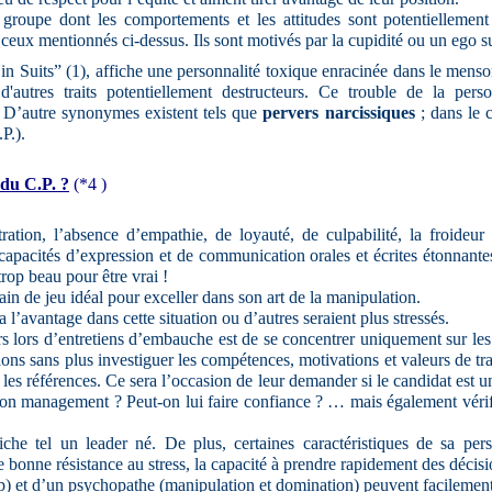
groupe dont les comportements et les attitudes sont potentiellemen
 ceux mentionnés ci-dessus. Ils sont motivés par la cupidité ou un ego 
in Suits” (1), affiche une personnalité toxique enracinée dans le menso
t d'autres traits potentiellement destructeurs. Ce trouble de la perso
. D’autre synonymes existent tels que
pervers narcissiques
; dans le c
.P.).
 du C.P. ?
(*4 )
stration, l’absence d’empathie, de loyauté, de culpabilité, la froideur
apacités d’expression et de communication orales et écrites étonnantes,
rop beau pour être vrai !
ain de jeu idéal pour exceller dans son art de la manipulation.
a l’avantage dans cette situation ou d’autres seraient plus stressés.
rs lors d’entretiens d’embauche est de se concentrer uniquement sur les
sions sans plus investiguer les compétences, motivations et valeurs de tr
 et les références. Ce sera l’occasion de leur demander si le candidat es
 son management ? Peut-on lui faire confiance ? … mais également vérifi
fiche tel un leader né. De plus, certaines caractéristiques de sa per
bonne résistance au stress, la capacité à prendre rapidement des déci
ip) et d’un psychopathe (manipulation et domination) peuvent facilemen